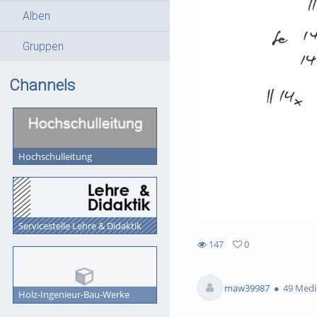
Alben
Gruppen
Channels
Hochschulleitung
Servicestelle Lehre & Didaktik
147
0
0
147
favorites
views
maw39987
49 Medi
Holz-Ingenieur-Bau-Werke