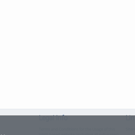
Legal Info
Lin
Terms and Conditions for the Usage of this
Site
ViMP based website (including all sub-pages)