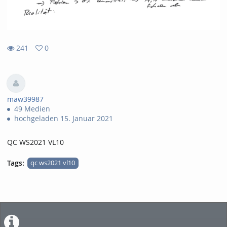
241
0
0
241
favorites
views
maw39987
49 Medien
hochgeladen 15. Januar 2021
QC WS2021 VL10
Tags:
qc ws2021 vl10