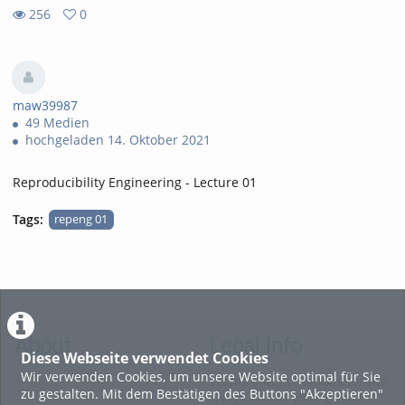
256
0
0
256
favorites
views
maw39987
49 Medien
hochgeladen 14. Oktober 2021
Reproducibility Engineering - Lecture 01
Tags:
repeng 01
About
Legal Info
Diese Webseite verwendet Cookies
Wir verwenden Cookies, um unsere Website optimal für Sie
Terms and Conditions for the
zu gestalten. Mit dem Bestätigen des Buttons "Akzeptieren"
Usage of this ViMP based