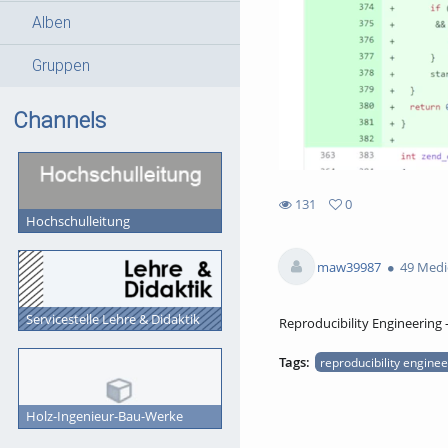
Alben
Gruppen
Channels
131
0
Hochschulleitung
0
131
favorites
views
maw39987
49 Medi
Servicestelle Lehre & Didaktik
Reproducibility Engineering 
Tags:
reproducibility engine
Holz-Ingenieur-Bau-Werke