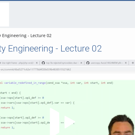
go
go
go
to
to
to
navigation
main
footer
content
 Engineering - Lecture 02
ty Engineering - Lecture 02
Video abspielen