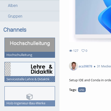
Alben
Gruppen
Channels
127
0
Hochschulleitung
0
127
favorites
views
aca39878
31 Medie
Servicestelle Lehre & Didaktik
Setup IDE and Conda in ord
Tags:
vhb
Holz-Ingenieur-Bau-Werke