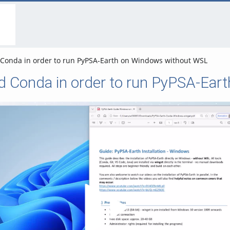
go
go
go
to
to
to
navigation
main
footer
content
Conda in order to run PyPSA-Earth on Windows without WSL
d Conda in order to run PyPSA-Ea
Video abspielen