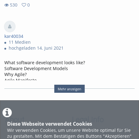
530
0
0
530
favorites
views
kar40034
11 Medien
hochgeladen 14. Juni 2021
What software development looks like?
Software Development Models
Why Agile?
Agile Manifesto
Benefits and challenges of Agile
Mehr anzeigen
When to use Agile and when not to?
Applying an Agile Mindset
Agile Frameworks
Tags:
internet of things
About
Legal Info
Diese Webseite verwendet Cookies
Wir verwenden Cookies, um unsere Website optimal für Sie
Terms and Conditions for the
zu gestalten. Mit dem Bestätigen des Buttons "Akzeptieren"
Usage of this ViMP based