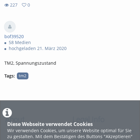
227
0
0
227
favorites
views
bof39520
58 Medien
hochgeladen 21. März 2020
TM2, Spannungszustand
Tags:
tm2
About
Legal Info
Diese Webseite verwendet Cookies
Wir verwenden Cookies, um unsere Website optimal für Sie
Terms and Conditions for the
zu gestalten. Mit dem Bestätigen des Buttons "Akzeptieren"
Usage of this ViMP based