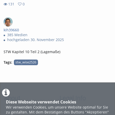
131
0
0
131
favorites
views
kih39660
385 Medien
hochgeladen 30. November 2025
STW Kapitel 10 Teil 2 (Lagemaße)
Tags:
stw_wise2526
About
Legal Info
Diese Webseite verwendet Cookies
Wir verwenden Cookies, um unsere Website optimal für Sie
Terms and Conditions for the
zu gestalten. Mit dem Bestätigen des Buttons "Akzeptieren"
Usage of this ViMP based