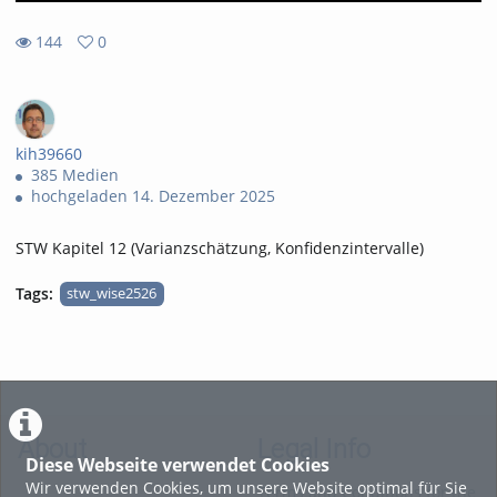
144
0
0
144
favorites
views
kih39660
385 Medien
hochgeladen 14. Dezember 2025
STW Kapitel 12 (Varianzschätzung, Konfidenzintervalle)
Tags:
stw_wise2526
About
Legal Info
Diese Webseite verwendet Cookies
Wir verwenden Cookies, um unsere Website optimal für Sie
Terms and Conditions for the