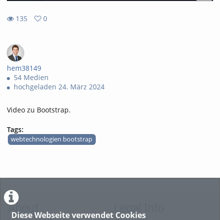
135
0
0
135
favorites
views
hem38149
54 Medien
hochgeladen 24. März 2024
Video zu Bootstrap.
Tags:
webtechnologien bootstrap
About
Legal Info
Diese Webseite verwendet Cookies