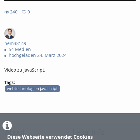
240
0
0
240
favorites
views
hem38149
54 Medien
hochgeladen 24. März 2024
Video zu JavaScript.
Tags:
webtechnologien javascript
About
Legal Info
Diese Webseite verwendet Cookies