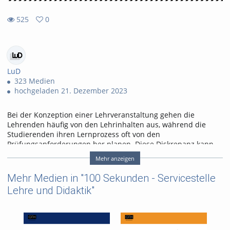
525
0
0
525
favorites
views
LuD
323 Medien
hochgeladen 21. Dezember 2023
Bei der Konzeption einer Lehrveranstaltung gehen die
Lehrenden häufig von den Lehrinhalten aus, während die
Studierenden ihren Lernprozess oft von den
Prüfungsanforderungen her planen. Diese Diskrepanz kann
dazu führen, dass Lehr- und Lernprozesse nicht effektiv
Mehr anzeigen
aufeinander abgestimmt sind und von beiden Seiten als
enttäuschend empfunden werden. Das didaktische Modell
Mehr Medien in "100 Sekunden - Servicestelle
„Constructive Alignment“ von John Biggs zielt darauf ab, diese
Lehre und Didaktik"
Schwierigkeiten zu verringern. Hier eine kurze Einführung.
Tags:
tutorial
lehre
100sek