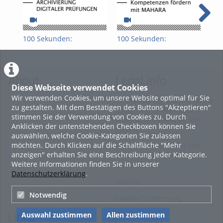
100 Sekunden:
100 Sekunden:
100
Archivierung digitaler
Kompetenzen fördern
For
Prüfungen
mit Mahara
(Mo
About
Legal Info
Diese Webseite verwendet Cookies
Wir verwenden Cookies, um unsere Website optimal für Sie
Terms and Conditions for the
zu gestalten. Mit dem Bestätigen des Buttons "Akzeptieren"
Usage of this ViMP based
stimmen Sie der Verwendung von Cookies zu. Durch
website (including all sub-
Anklicken der untenstehenden Checkboxen können Sie
pages)
auswählen, welche Cookie-Kategorien Sie zulassen
möchten. Durch Klicken auf die Schaltfläche "Mehr
Privacy Statement for this
anzeigen" erhalten Sie eine Beschreibung jeder Kategorie.
ViMP based Website incl.
Weitere Informationen finden Sie in unserer
Sub-pages
Datenschutzerklärung
.
Imprint
Notwendig
Cookie-Zustimmung
Auswahl zustimmen
Allen zustimmen
Links