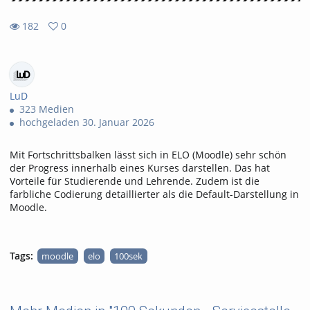
182
0
0
182
favorites
views
LuD
323 Medien
hochgeladen 30. Januar 2026
Mit Fortschrittsbalken lässt sich in ELO (Moodle) sehr schön
der Progress innerhalb eines Kurses darstellen. Das hat
Vorteile für Studierende und Lehrende. Zudem ist die
farbliche Codierung detaillierter als die Default-Darstellung in
Moodle.
Tags:
moodle
elo
100sek