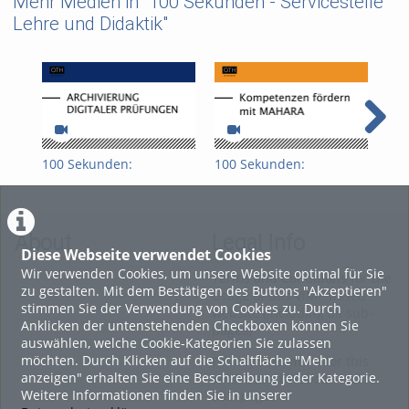
Mehr Medien in "100 Sekunden - Servicestelle
Lehre und Didaktik"
100 Sekunden:
100 Sekunden:
100
Archivierung digitaler
Kompetenzen fördern
For
Prüfungen
mit Mahara
(Mo
About
Legal Info
Diese Webseite verwendet Cookies
Wir verwenden Cookies, um unsere Website optimal für Sie
Terms and Conditions for the
zu gestalten. Mit dem Bestätigen des Buttons "Akzeptieren"
Usage of this ViMP based
stimmen Sie der Verwendung von Cookies zu. Durch
website (including all sub-
Anklicken der untenstehenden Checkboxen können Sie
pages)
auswählen, welche Cookie-Kategorien Sie zulassen
möchten. Durch Klicken auf die Schaltfläche "Mehr
Privacy Statement for this
anzeigen" erhalten Sie eine Beschreibung jeder Kategorie.
ViMP based Website incl.
Weitere Informationen finden Sie in unserer
Sub-pages