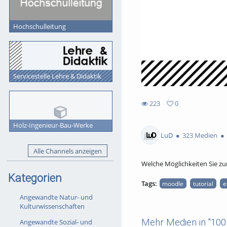
Hochschulleitung
Servicestelle Lehre & Didaktik
223
0
0
223
favorites
Holz-Ingenieur-Bau-Werke
views
LuD
323 Medien
Alle Channels anzeigen
Welche Möglichkeiten Sie zur
Kategorien
Tags:
moodle
tutorial
e
Angewandte Natur- und
Kulturwissenschaften
Mehr Medien in "100 
Angewandte Sozial- und