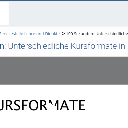
go
go
go
to
to
to
navigation
main
footer
content
ervicestelle Lehre und Didaktik
100 Sekunden: Unterschiedliche
: Unterschiedliche Kursformate in
Video abspielen