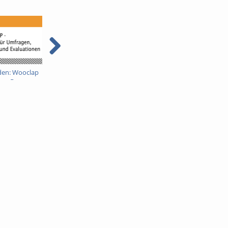
den: Wooclap
100 Sekunden: Future
100 Sekunden: SMART-
ence Response
Skills
vhb-Einheiten für die
Lehre nutzen