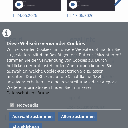
II 24.06.2026
II2 17.06.2026
II2
About
Legal Info
Diese Webseite verwendet Cookies
Wir verwenden Cookies, um unsere Website optimal für Sie
Terms and Conditions for the
zu gestalten. Mit dem Bestätigen des Buttons "Akzeptieren"
Usage of this ViMP based
stimmen Sie der Verwendung von Cookies zu. Durch
website (including all sub-
Anklicken der untenstehenden Checkboxen können Sie
pages)
auswählen, welche Cookie-Kategorien Sie zulassen
möchten. Durch Klicken auf die Schaltfläche "Mehr
Privacy Statement for this
anzeigen" erhalten Sie eine Beschreibung jeder Kategorie.
ViMP based Website incl.
Weitere Informationen finden Sie in unserer
Sub-pages
Datenschutzerklärung
.
Imprint
Notwendig
Cookie-Zustimmung
Auswahl zustimmen
Allen zustimmen
Links
Alle ablehnen