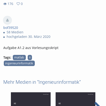
176
0
0
176
favorites
views
bof39520
58 Medien
hochgeladen 30. März 2020
Aufgabe A1.2 aus Vorlesungsskript
Tags:
matlab
ii
ingenieurinformatik
Mehr Medien in "Ingenieurinformatik"