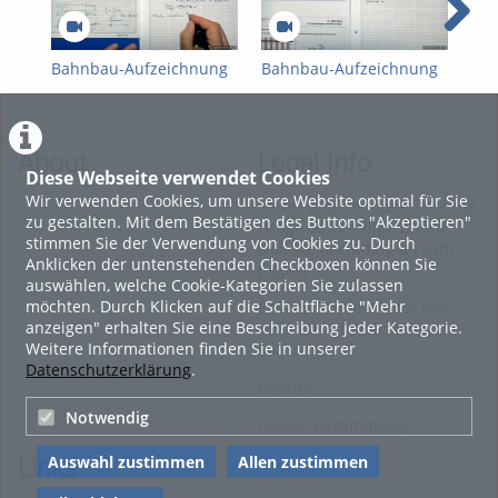
beispielrechnung
bettungsmodulverfahren
Bahnbau-Aufzeichnung
Bahnbau-Aufzeichnung
Bah
für Kapitel "Oberbau"
für Kapitel "Oberbau"
für
Teil 1
Teil 2
Teil
About
Legal Info
Diese Webseite verwendet Cookies
Wir verwenden Cookies, um unsere Website optimal für Sie
Terms and Conditions for the
zu gestalten. Mit dem Bestätigen des Buttons "Akzeptieren"
Usage of this ViMP based
stimmen Sie der Verwendung von Cookies zu. Durch
website (including all sub-
Anklicken der untenstehenden Checkboxen können Sie
pages)
auswählen, welche Cookie-Kategorien Sie zulassen
möchten. Durch Klicken auf die Schaltfläche "Mehr
Privacy Statement for this
anzeigen" erhalten Sie eine Beschreibung jeder Kategorie.
ViMP based Website incl.
Weitere Informationen finden Sie in unserer
Sub-pages
Datenschutzerklärung
.
Imprint
Notwendig
Cookie-Zustimmung
Auswahl zustimmen
Allen zustimmen
Links