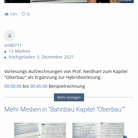
141
0
0
141
favorites
views
zrl40711
12 Medien
hochgeladen 3. Dezember 2021
Vorlesungs-Aufzeichnungen von Prof. Neidhart zum Kapitel
"Oberbau" als Ergänzung zur Hybridvorlesung.
00:00:00
bis
00:45:00
Beispielrechnung
Bettungsmodulverfahren
00:45:00
bis Ende Beispielrechnung Superposition
Mehr anzeigen
Das zugehörige Übungsblatt finden sie auf Moodle unter dem
Mehr Medien in "Bahnbau Kapitel "Oberbau""
Kapitel "Oberbau".
Tags:
bahnbau
superposition
rechenübung