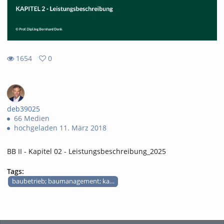
1654
0
0
1654
favorites
views
deb39025
66 Medien
hochgeladen 11. März 2018
BB II - Kapitel 02 - Leistungsbeschreibung_2025
Tags:
baubetrieb; baumanagement; kalkulation