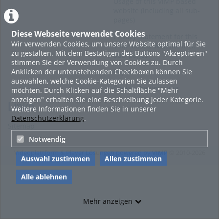
Usage of this ViMP based
website (including all sub-
pages)
Diese Webseite verwendet Cookies
Privacy Statement for this
Wir verwenden Cookies, um unsere Website optimal für Sie
ViMP based Website incl.
zu gestalten. Mit dem Bestätigen des Buttons "Akzeptieren"
Sub-pages
stimmen Sie der Verwendung von Cookies zu. Durch
Anklicken der untenstehenden Checkboxen können Sie
Imprint
auswählen, welche Cookie-Kategorien Sie zulassen
Cookie-Zustimmung
möchten. Durch Klicken auf die Schaltfläche "Mehr
anzeigen" erhalten Sie eine Beschreibung jeder Kategorie.
Links
Weitere Informationen finden Sie in unserer
Datenschutzerklärung
.
Sitemap
Notwendig
Videoplattform & Player Lösungen powered by
VIMP
© 2010-2026
Auswahl zustimmen
Allen zustimmen
Alle ablehnen
Mehr anzeigen