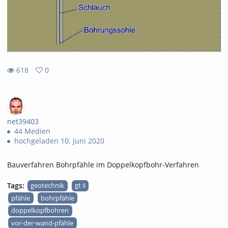
618
0
0
618
favorites
views
net39403
44 Medien
hochgeladen 10. Juni 2020
Bauverfahren Bohrpfähle im Doppelkopfbohr-Verfahren
Tags:
geotechnik
gt ii
pfähle
bohrpfähle
doppelkopfbohren
vor-der-wand-pfähle