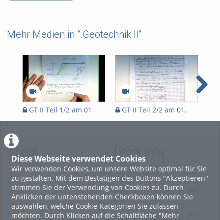
Mehr Medien in ".Geotechnik II"
GT II Teil 1/2 am 01
GT II Teil 2/2 am 01.
GT
.Apr. 20
Apr. 20
Apr
About
Legal Info
Diese Webseite verwendet Cookies
Wir verwenden Cookies, um unsere Website optimal für Sie
Terms and Conditions for the
zu gestalten. Mit dem Bestätigen des Buttons "Akzeptieren"
Usage of this ViMP based
stimmen Sie der Verwendung von Cookies zu. Durch
website (including all sub-
Anklicken der untenstehenden Checkboxen können Sie
pages)
auswählen, welche Cookie-Kategorien Sie zulassen
möchten. Durch Klicken auf die Schaltfläche "Mehr
Privacy Statement for this