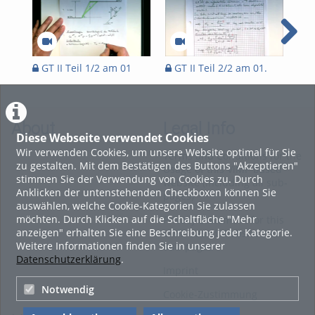
GT II Teil 1/2 am 01
GT II Teil 2/2 am 01.
GT
.Apr. 20
Apr. 20
Apr
About
Legal Info
Diese Webseite verwendet Cookies
Wir verwenden Cookies, um unsere Website optimal für Sie
Terms and Conditions for the
zu gestalten. Mit dem Bestätigen des Buttons "Akzeptieren"
Usage of this ViMP based
stimmen Sie der Verwendung von Cookies zu. Durch
website (including all sub-
Anklicken der untenstehenden Checkboxen können Sie
pages)
auswählen, welche Cookie-Kategorien Sie zulassen
möchten. Durch Klicken auf die Schaltfläche "Mehr
Privacy Statement for this
anzeigen" erhalten Sie eine Beschreibung jeder Kategorie.
ViMP based Website incl.
Weitere Informationen finden Sie in unserer
Sub-pages
Datenschutzerklärung
.
Imprint
Notwendig
Cookie-Zustimmung