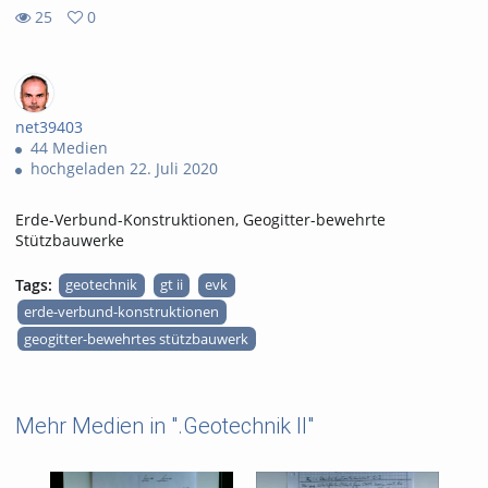
25
0
0
25
favorites
views
net39403
44 Medien
hochgeladen 22. Juli 2020
Erde-Verbund-Konstruktionen, Geogitter-bewehrte
Stützbauwerke
Tags:
geotechnik
gt ii
evk
erde-verbund-konstruktionen
geogitter-bewehrtes stützbauwerk
Mehr Medien in ".Geotechnik II"