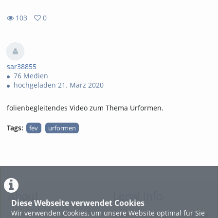
103
0
0
103
favorites
views
sar38855
76 Medien
hochgeladen 21. März 2020
folienbegleitendes Video zum Thema Urformen.
Tags:
fev
urformen
About
Legal Info
Diese Webseite verwendet Cookies
Wir verwenden Cookies, um unsere Website optimal für Sie
Terms and Conditions for the