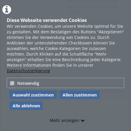
Usage of this ViMP based
website (including all sub-
pages)
Diese Webseite verwendet Cookies
Privacy Statement for this
Wir verwenden Cookies, um unsere Website optimal für Sie
ViMP based Website incl.
zu gestalten. Mit dem Bestätigen des Buttons "Akzeptieren"
Sub-pages
stimmen Sie der Verwendung von Cookies zu. Durch
Anklicken der untenstehenden Checkboxen können Sie
Imprint
auswählen, welche Cookie-Kategorien Sie zulassen
Cookie-Zustimmung
möchten. Durch Klicken auf die Schaltfläche "Mehr
anzeigen" erhalten Sie eine Beschreibung jeder Kategorie.
Links
Weitere Informationen finden Sie in unserer
Datenschutzerklärung
.
Sitemap
Notwendig
Videoplattform & Player Lösungen powered by
VIMP
© 2010-2026
Auswahl zustimmen
Allen zustimmen
Alle ablehnen
Mehr anzeigen