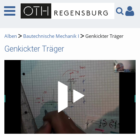
Alben
Bautechnische Mechanik I
Genkickter Träger
Genkickter Träger
Video