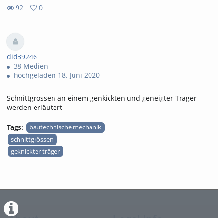
92
0
0
92
favorites
views
did39246
38 Medien
hochgeladen 18. Juni 2020
Schnittgrössen an einem genkickten und geneigter Träger
werden erläutert
Tags:
bautechnische mechanik
schnittgrössen
geknickter träger