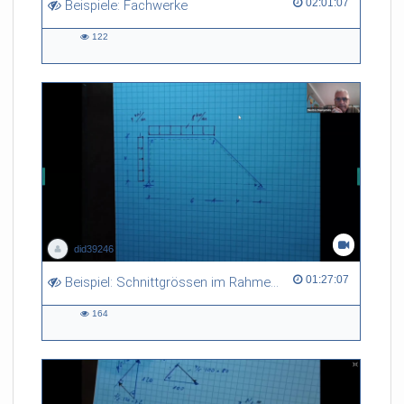
02:01:07 duration
02:01:07
Beispiele: Fachwerke
122
122
views
did39246
01:27:07 duration
01:27:07
Beispiel: Schnittgrössen im Rahmentragwerk
164
164
views