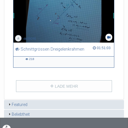
did39246
01:51:03 duration
01:51:03
Schnittgrössen Dreigelenkrahmen
218
218
views
LADE MEHR
Featured
Beliebtheit