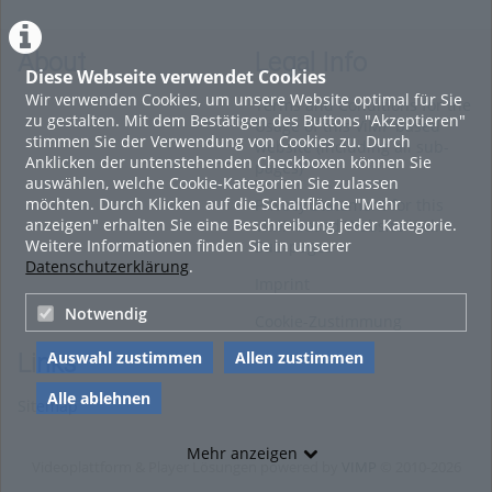
About
Legal Info
Diese Webseite verwendet Cookies
Wir verwenden Cookies, um unsere Website optimal für Sie
Terms and Conditions for the
zu gestalten. Mit dem Bestätigen des Buttons "Akzeptieren"
Usage of this ViMP based
stimmen Sie der Verwendung von Cookies zu. Durch
website (including all sub-
Anklicken der untenstehenden Checkboxen können Sie
pages)
auswählen, welche Cookie-Kategorien Sie zulassen
möchten. Durch Klicken auf die Schaltfläche "Mehr
Privacy Statement for this
anzeigen" erhalten Sie eine Beschreibung jeder Kategorie.
ViMP based Website incl.
Weitere Informationen finden Sie in unserer
Sub-pages
Datenschutzerklärung
.
Imprint
Notwendig
Cookie-Zustimmung
Auswahl zustimmen
Allen zustimmen
Links
Alle ablehnen
Sitemap
Mehr anzeigen
Videoplattform & Player Lösungen powered by
VIMP
© 2010-2026