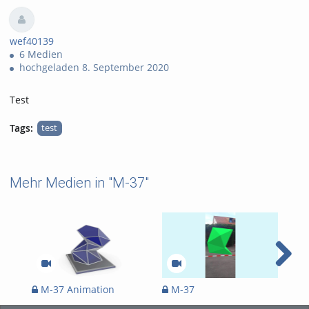
views
wef40139
6 Medien
hochgeladen 8. September 2020
Test
Tags:
test
Mehr Medien in "M-37"
M-37 Animation
M-37
S
BONGO