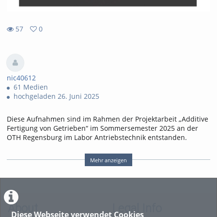
57
0
0
57
favorites
views
nic40612
61 Medien
hochgeladen 26. Juni 2025
Diese Aufnahmen sind im Rahmen der Projektarbeit „Additive
Fertigung von Getrieben“ im Sommersemester 2025 an der
OTH Regensburg im Labor Antriebstechnik entstanden.
Projektverantwortliche:
Mehr anzeigen
Prof. Dr. Andreas Wagner
Corinna Niedermeier, M. Sc.
Projektleitung:
About
Legal Info
Thomas Rottmann
Diese Webseite verwendet Cookies