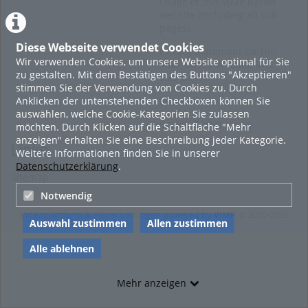
Usage of this ViMP based
website (including all sub-
pages)
Diese Webseite verwendet Cookies
Privacy Statement for this
Wir verwenden Cookies, um unsere Website optimal für Sie
ViMP based Website incl.
zu gestalten. Mit dem Bestätigen des Buttons "Akzeptieren"
Sub-pages
stimmen Sie der Verwendung von Cookies zu. Durch
Anklicken der untenstehenden Checkboxen können Sie
Imprint
auswählen, welche Cookie-Kategorien Sie zulassen
Cookie-Zustimmung
möchten. Durch Klicken auf die Schaltfläche "Mehr
anzeigen" erhalten Sie eine Beschreibung jeder Kategorie.
Links
Weitere Informationen finden Sie in unserer
Datenschutzerklärung
.
Sitemap
Notwendig
Videoplattform & Player Lösungen powered by
VIMP
© 2010-2026
Auswahl zustimmen
Allen zustimmen
Alle ablehnen
Mehr anzeigen