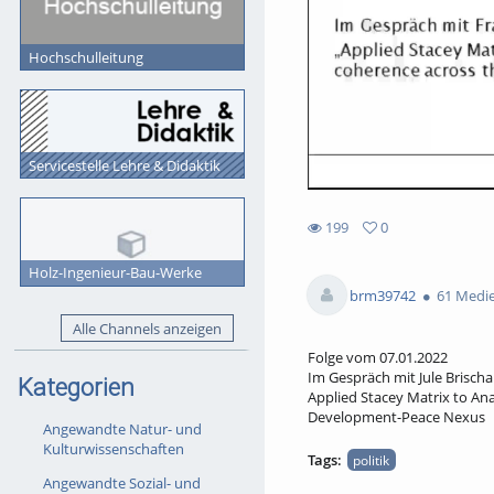
Hochschulleitung
Servicestelle Lehre & Didaktik
199
0
0
199
favorites
Holz-Ingenieur-Bau-Werke
views
brm39742
61 Medi
Alle Channels anzeigen
Folge vom 07.01.2022
Im Gespräch mit Jule Brisch
Kategorien
Applied Stacey Matrix to Ana
Development-Peace Nexus
Angewandte Natur- und
Kulturwissenschaften
Tags:
politik
Angewandte Sozial- und