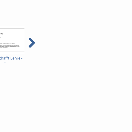
hafft.Lehre -
Wissen.Schafft.Lehre -
Wissen.Schafft.Lehre -
beit von
Studienarbeit von
Bachelorarbeit von Sanja
efer
Katharina Grauschopf
Müller