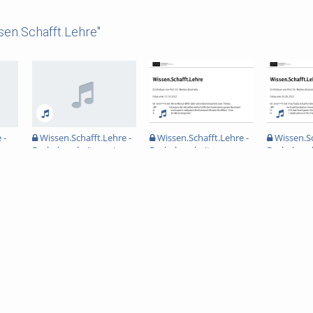
en.Schafft.Lehre"
 -
Wissen.Schafft.Lehre -
Wissen.Schafft.Lehre -
Wissen.Sc
Bachelorarbeit von Lena
Bachelorarbeit von
Bachelorar
Hornecker
Marius Wittl
Paula Scha