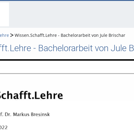
go
go
go
to
to
to
navigation
main
footer
content
Lehre
Wissen.Schafft.Lehre - Bachelorarbeit von Jule Brischar
t.Lehre - Bachelorarbeit von Jule B
Video abspielen