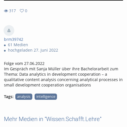
317
0
0
317
favorites
views
brm39742
61 Medien
hochgeladen 27. Juni 2022
Folge vom 27.06.2022
Im Gespräch mit Sanja Müller über ihre Bachelorarbeit zum
Thema: Data analytics in development cooperation – a
qualitative content analysis concerning analytical processes in
small development cooperation organisations
Tags:
analysis
intelligence
Mehr Medien in "Wissen.Schafft.Lehre"