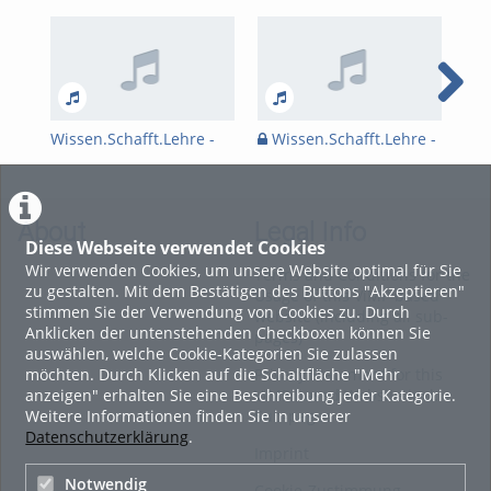
Wissen.Schafft.Lehre -
Wissen.Schafft.Lehre -
Wi
Bachelorarbeit von Sonja
Bachelorarbeit von Lena
Bac
Grünbauer
Hornecker
Mar
About
Legal Info
Diese Webseite verwendet Cookies
Wir verwenden Cookies, um unsere Website optimal für Sie
Terms and Conditions for the
zu gestalten. Mit dem Bestätigen des Buttons "Akzeptieren"
Usage of this ViMP based
stimmen Sie der Verwendung von Cookies zu. Durch
website (including all sub-
Anklicken der untenstehenden Checkboxen können Sie
pages)
auswählen, welche Cookie-Kategorien Sie zulassen
möchten. Durch Klicken auf die Schaltfläche "Mehr
Privacy Statement for this
anzeigen" erhalten Sie eine Beschreibung jeder Kategorie.
ViMP based Website incl.
Weitere Informationen finden Sie in unserer
Sub-pages
Datenschutzerklärung
.
Imprint
Notwendig
Cookie-Zustimmung