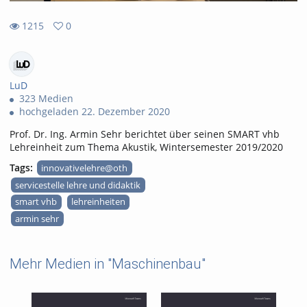
1215
0
0
1215
favorites
views
LuD
323 Medien
hochgeladen 22. Dezember 2020
Prof. Dr. Ing. Armin Sehr berichtet über seinen SMART vhb
Lehreinheit zum Thema Akustik, Wintersemester 2019/2020
Tags:
innovativelehre@oth
servicestelle lehre und didaktik
smart vhb
lehreinheiten
armin sehr
Mehr Medien in "Maschinenbau"