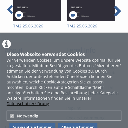
TM2 25.06.2026
TM2 25.06.2026
II 
About
Legal Info
Diese Webseite verwendet Cookies
Wir verwenden Cookies, um unsere Website optimal für Sie
Terms and Conditions for the
zu gestalten. Mit dem Bestätigen des Buttons "Akzeptieren"
Usage of this ViMP based
stimmen Sie der Verwendung von Cookies zu. Durch
website (including all sub-
Anklicken der untenstehenden Checkboxen können Sie
pages)
auswählen, welche Cookie-Kategorien Sie zulassen
möchten. Durch Klicken auf die Schaltfläche "Mehr
Privacy Statement for this
anzeigen" erhalten Sie eine Beschreibung jeder Kategorie.
ViMP based Website incl.
Weitere Informationen finden Sie in unserer
Sub-pages
Datenschutzerklärung
.
Imprint
Notwendig
Cookie-Zustimmung
Auswahl zustimmen
Allen zustimmen