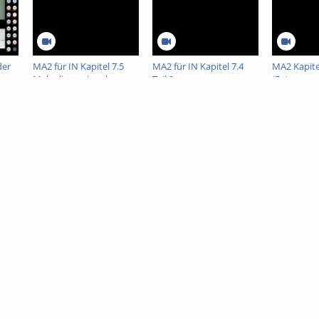
der
MA2 für IN Kapitel 7.5
MA2 für IN Kapitel 7.4
MA2 Kapitel
Mehrdimensionale
Teil 2
(Extremwe
altung
Integration
mehrdimen
Funktione