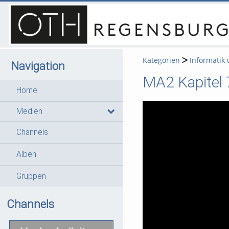
Kategorien
Informatik
Navigation
MA2 Kapitel 
Home
Medien
Channels
Alben
Gruppen
Channels