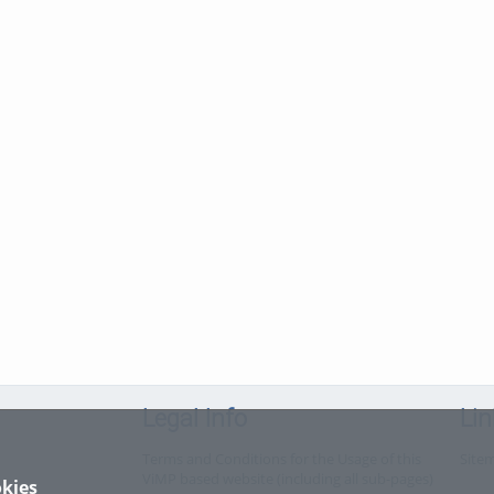
Legal Info
Lin
Terms and Conditions for the Usage of this
Site
ViMP based website (including all sub-pages)
kies