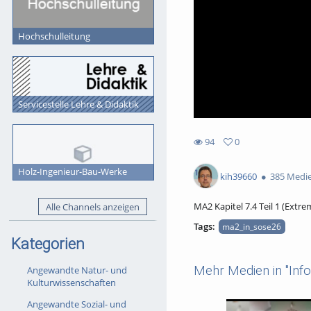
Hochschulleitung
Servicestelle Lehre & Didaktik
94
0
0
94
favorites
Holz-Ingenieur-Bau-Werke
views
kih39660
385 Medi
MA2 Kapitel 7.4 Teil 1 (Ext
Alle Channels anzeigen
Tags:
ma2_in_sose26
Kategorien
Mehr Medien in "Inf
Angewandte Natur- und
Kulturwissenschaften
Angewandte Sozial- und