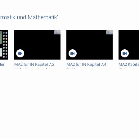
ormatik und Mathematik"
der
MA2 für IN Kapitel 7.5
MA2 für IN Kapitel 7.4
MA2 Kapitel
Mehrdimensionale
Teil 2
(Extremwe
altung
Integration
mehrdimen
Funktione