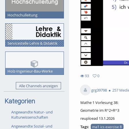
Hochschulleitung
Servicestelle Lehre & Didaktik
Holz-Ingenieur-Bau-Werke
93
0
0
93
Alle Channels anzeigen
favorites
views
grg39798
257 Medi
Kategorien
Mathe 1 Vorlesung 38:
Geometrie im R^2+R^3
Angewandte Natur- und
Kulturwissenschaften
reuploead 13.1.2026
Angewandte Sozial- und
Tags:
ma1 ics exercise 8