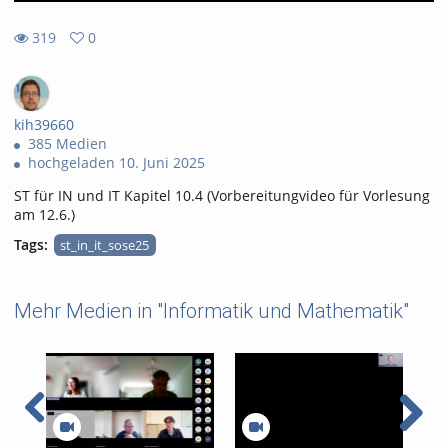
319
0
0
319
favorites
views
kih39660
385 Medien
hochgeladen 10. Juni 2025
ST für IN und IT Kapitel 10.4 (Vorbereitungvideo für Vorlesung
am 12.6.)
Tags:
st_in_it_sose25
Mehr Medien in "Informatik und Mathematik"