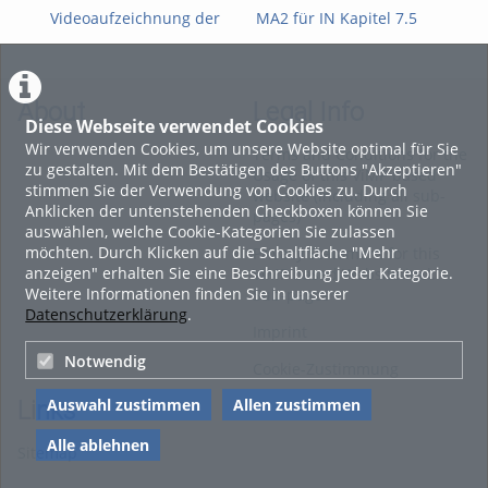
Videoaufzeichnung der
MA2 für IN Kapitel 7.5
MA2
FWPM-
Mehrdimensionale
Teil
Informationsveranstaltung
Integration
vom 09. Juli 2026 zur
WiSe 2026/27
About
Legal Info
Diese Webseite verwendet Cookies
Wir verwenden Cookies, um unsere Website optimal für Sie
Terms and Conditions for the
zu gestalten. Mit dem Bestätigen des Buttons "Akzeptieren"
Usage of this ViMP based
stimmen Sie der Verwendung von Cookies zu. Durch
website (including all sub-
Anklicken der untenstehenden Checkboxen können Sie
pages)
auswählen, welche Cookie-Kategorien Sie zulassen
möchten. Durch Klicken auf die Schaltfläche "Mehr
Privacy Statement for this
anzeigen" erhalten Sie eine Beschreibung jeder Kategorie.
ViMP based Website incl.
Weitere Informationen finden Sie in unserer
Sub-pages
Datenschutzerklärung
.
Imprint
Notwendig
Cookie-Zustimmung
Auswahl zustimmen
Allen zustimmen
Links
Alle ablehnen
Sitemap