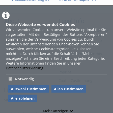
FWPM-
Mehrdimensionale
Teil
Informationsveranstaltung
Integration
vom 09. Juli 2026 zur
WiSe 2026/27
About
Legal Info
Diese Webseite verwendet Cookies
Wir verwenden Cookies, um unsere Website optimal für Sie
Terms and Conditions for the
zu gestalten. Mit dem Bestätigen des Buttons "Akzeptieren"
Usage of this ViMP based
stimmen Sie der Verwendung von Cookies zu. Durch
website (including all sub-
Anklicken der untenstehenden Checkboxen können Sie
pages)
auswählen, welche Cookie-Kategorien Sie zulassen
möchten. Durch Klicken auf die Schaltfläche "Mehr
Privacy Statement for this
anzeigen" erhalten Sie eine Beschreibung jeder Kategorie.
ViMP based Website incl.
Weitere Informationen finden Sie in unserer
Sub-pages
Datenschutzerklärung
.
Imprint
Notwendig
Cookie-Zustimmung
Auswahl zustimmen
Allen zustimmen
Links
Alle ablehnen
Sitemap
Mehr anzeigen