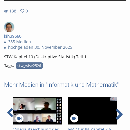
138
0
0
138
favorites
views
kih39660
385 Medien
hochgeladen 30. November 2025
STW Kapitel 10 (Deskriptive Statistik) Teil 1
Tags:
stw_wise2526
Mehr Medien in "Informatik und Mathematik"
Videoaufzeichnung der
MA2 für IN Kapitel 7.5
MA2