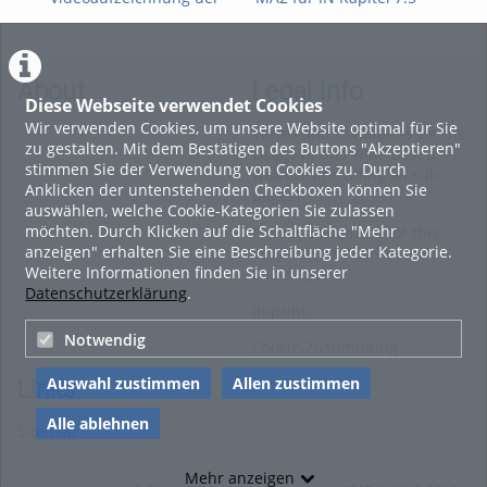
FWPM-
Mehrdimensionale
Teil
Informationsveranstaltung
Integration
vom 09. Juli 2026 zur
WiSe 2026/27
About
Legal Info
Diese Webseite verwendet Cookies
Wir verwenden Cookies, um unsere Website optimal für Sie
Terms and Conditions for the
zu gestalten. Mit dem Bestätigen des Buttons "Akzeptieren"
Usage of this ViMP based
stimmen Sie der Verwendung von Cookies zu. Durch
website (including all sub-
Anklicken der untenstehenden Checkboxen können Sie
pages)
auswählen, welche Cookie-Kategorien Sie zulassen
möchten. Durch Klicken auf die Schaltfläche "Mehr
Privacy Statement for this
anzeigen" erhalten Sie eine Beschreibung jeder Kategorie.
ViMP based Website incl.
Weitere Informationen finden Sie in unserer
Sub-pages
Datenschutzerklärung
.
Imprint
Notwendig
Cookie-Zustimmung
Auswahl zustimmen
Allen zustimmen
Links
Alle ablehnen
Sitemap
Mehr anzeigen