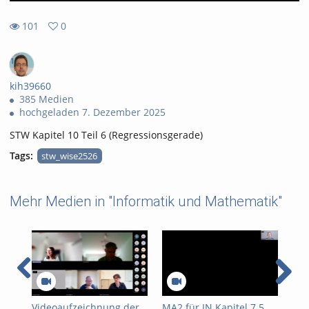
101
0
0
101
favorites
views
kih39660
385 Medien
hochgeladen 7. Dezember 2025
STW Kapitel 10 Teil 6 (Regressionsgerade)
Tags:
stw_wise2526
Mehr Medien in "Informatik und Mathematik"
Videoaufzeichnung der
MA2 für IN Kapitel 7.5
MA2