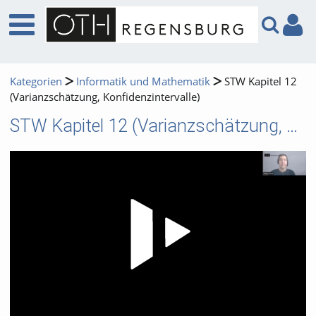
Kategorien
Informatik und Mathematik
STW Kapitel 12
(Varianzschätzung, Konfidenzintervalle)
STW Kapitel 12 (Varianzschätzung, Konfidenzintervalle)
Video