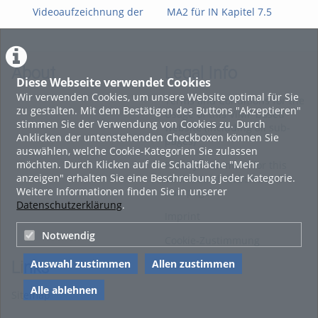
Videoaufzeichnung der
MA2 für IN Kapitel 7.5
MA2
FWPM-
Mehrdimensionale
Teil
Informationsveranstaltung
Integration
vom 09. Juli 2026 zur
WiSe 2026/27
About
Legal Info
Diese Webseite verwendet Cookies
Wir verwenden Cookies, um unsere Website optimal für Sie
Terms and Conditions for the
zu gestalten. Mit dem Bestätigen des Buttons "Akzeptieren"
Usage of this ViMP based
stimmen Sie der Verwendung von Cookies zu. Durch
website (including all sub-
Anklicken der untenstehenden Checkboxen können Sie
pages)
auswählen, welche Cookie-Kategorien Sie zulassen
möchten. Durch Klicken auf die Schaltfläche "Mehr
Privacy Statement for this
anzeigen" erhalten Sie eine Beschreibung jeder Kategorie.
ViMP based Website incl.
Weitere Informationen finden Sie in unserer
Sub-pages
Datenschutzerklärung
.
Imprint
Notwendig
Cookie-Zustimmung
Auswahl zustimmen
Allen zustimmen
Links
Alle ablehnen
Sitemap