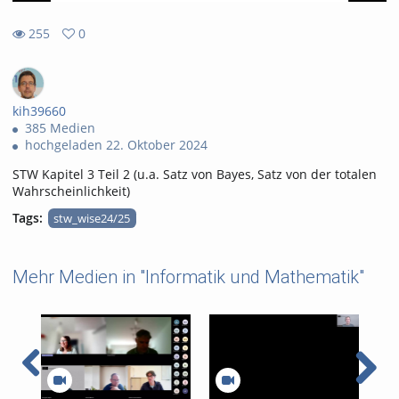
255
0
0
255
favorites
views
kih39660
385 Medien
hochgeladen 22. Oktober 2024
STW Kapitel 3 Teil 2 (u.a. Satz von Bayes, Satz von der totalen
Wahrscheinlichkeit)
Tags:
stw_wise24/25
Mehr Medien in "Informatik und Mathematik"