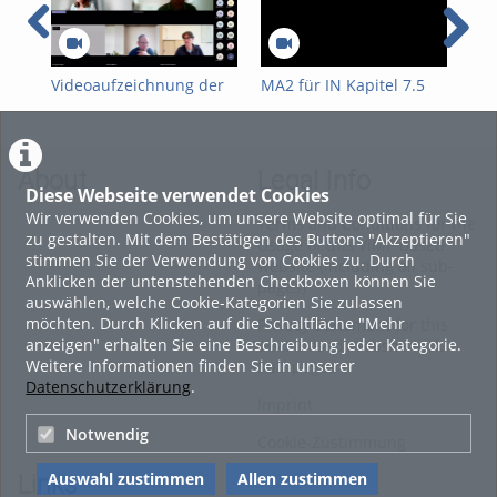
Videoaufzeichnung der
MA2 für IN Kapitel 7.5
MA2
FWPM-
Mehrdimensionale
Teil
Informationsveranstaltung
Integration
vom 09. Juli 2026 zur
WiSe 2026/27
About
Legal Info
Diese Webseite verwendet Cookies
Wir verwenden Cookies, um unsere Website optimal für Sie
Terms and Conditions for the
zu gestalten. Mit dem Bestätigen des Buttons "Akzeptieren"
Usage of this ViMP based
stimmen Sie der Verwendung von Cookies zu. Durch
website (including all sub-
Anklicken der untenstehenden Checkboxen können Sie
pages)
auswählen, welche Cookie-Kategorien Sie zulassen
möchten. Durch Klicken auf die Schaltfläche "Mehr
Privacy Statement for this
anzeigen" erhalten Sie eine Beschreibung jeder Kategorie.
ViMP based Website incl.
Weitere Informationen finden Sie in unserer
Sub-pages
Datenschutzerklärung
.
Imprint
Notwendig
Cookie-Zustimmung
Auswahl zustimmen
Allen zustimmen
Links