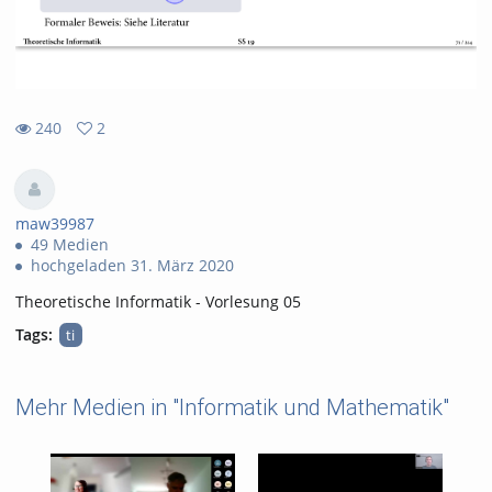
240
2
2
240
favorites
views
maw39987
49 Medien
hochgeladen 31. März 2020
Theoretische Informatik - Vorlesung 05
Tags:
ti
Mehr Medien in "Informatik und Mathematik"