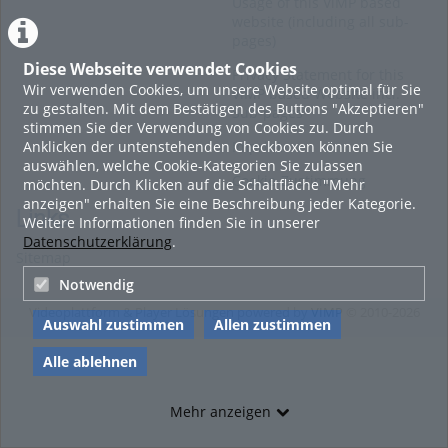
Usage of this ViMP based
website (including all sub-
pages)
Diese Webseite verwendet Cookies
Privacy Statement for this
Wir verwenden Cookies, um unsere Website optimal für Sie
ViMP based Website incl.
zu gestalten. Mit dem Bestätigen des Buttons "Akzeptieren"
Sub-pages
stimmen Sie der Verwendung von Cookies zu. Durch
Anklicken der untenstehenden Checkboxen können Sie
Imprint
auswählen, welche Cookie-Kategorien Sie zulassen
Cookie-Zustimmung
möchten. Durch Klicken auf die Schaltfläche "Mehr
anzeigen" erhalten Sie eine Beschreibung jeder Kategorie.
Links
Weitere Informationen finden Sie in unserer
Datenschutzerklärung
.
Sitemap
Notwendig
Videoplattform & Player Lösungen powered by
VIMP
© 2010-2026
Auswahl zustimmen
Allen zustimmen
Alle ablehnen
Mehr anzeigen