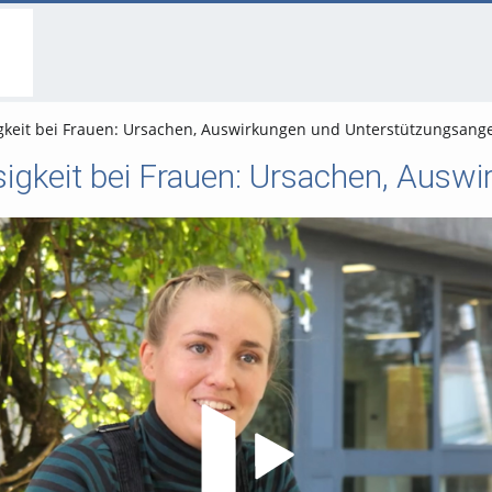
go
go
go
to
to
to
navigation
main
footer
content
eit bei Frauen: Ursachen, Auswirkungen und Unterstützungsange
Video abspielen