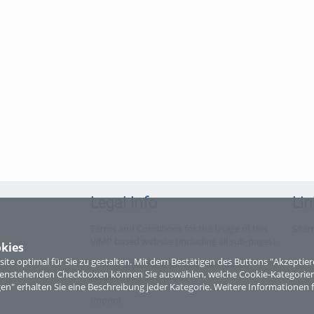
Legal Info
Lin
Terms and Conditions for the Usage of this
Site
ViMP based website (including all sub-pages)
kies
te optimal für Sie zu gestalten. Mit dem Bestätigen des Buttons "Akzepti
Privacy Statement for this ViMP based
ntenstehenden Checkboxen können Sie auswählen, welche Cookie-Kategorien
Website incl. Sub-pages
gen" erhalten Sie eine Beschreibung jeder Kategorie. Weitere Informationen f
Imprint