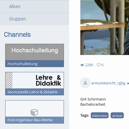
Alben
Gruppen
Channels
Hochschulleitung
2289
0
0
2289
favorites
views
armutsbericht_rgbg
Servicestelle Lehre & Didaktik
Grit Schirmann
Bachelorarbeit
Tags:
interview
armut
Holz-Ingenieur-Bau-Werke