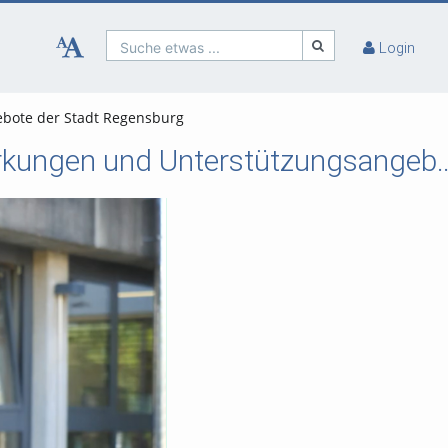
Suche etwas ...
Login
bote der Stadt Regensburg
Wohnungslosigkeit bei Frauen: Ursachen, Auswirkungen und Unt