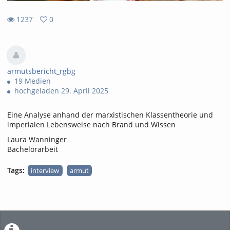
1237
0
0
1237
favorites
views
armutsbericht_rgbg
19 Medien
hochgeladen 29. April 2025
Eine Analyse anhand der marxistischen Klassentheorie und
imperialen Lebensweise nach Brand und Wissen
Laura Wanninger
Bachelorarbeit
Tags:
interview
armut