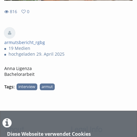
816
0
0
816
favorites
views
armutsbericht_rgbg
19 Medien
hochgeladen 29. April 2025
Anna Ligenza
Bachelorarbeit
Tags:
interview
armut
About
Legal Info
Diese Webseite verwendet Cookies