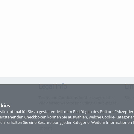
Legal Info
Lin
Terms and Conditions for the Usage of this
Site
ViMP based website (including all sub-pages)
kies
te optimal für Sie zu gestalten. Mit dem Bestätigen des Buttons "Akzepti
Privacy Statement for this ViMP based
ntenstehenden Checkboxen können Sie auswählen, welche Cookie-Kategorien
Website incl. Sub-pages
gen" erhalten Sie eine Beschreibung jeder Kategorie. Weitere Informationen f
Imprint