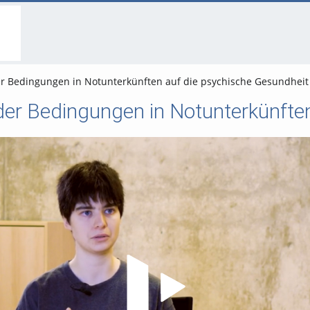
go
go
go
to
to
to
navigation
main
footer
content
r Bedingungen in Notunterkünften auf die psychische Gesundhe
Video abspielen