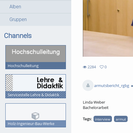
Alben
Gruppen
Channels
Hochschulleitung
2284
0
0
2284
favorites
views
armutsbericht_rgbg
Servicestelle Lehre & Didaktik
Linda Weber
Bachelorarbeit
Tags:
interview
armut
Holz-Ingenieur-Bau-Werke