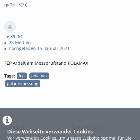
74
0
0
74
favorites
views
las39261
28 Medien
hochgeladen 15. Januar 2021
FEP Arbeit am Messprüfstand POLAMAX
Tags:
fep
polamax
polarenmessung
About
Legal Info
Diese Webseite verwendet Cookies
Wir verwenden Cookies, um unsere Website optimal für Sie
Terms and Conditions for the