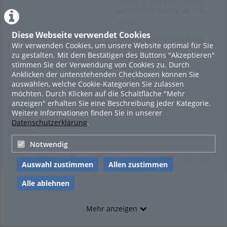
Usage of this ViMP based
website (including all sub-
pages)
Diese Webseite verwendet Cookies
Privacy Statement for this
Wir verwenden Cookies, um unsere Website optimal für Sie
ViMP based Website incl.
zu gestalten. Mit dem Bestätigen des Buttons "Akzeptieren"
Sub-pages
stimmen Sie der Verwendung von Cookies zu. Durch
Anklicken der untenstehenden Checkboxen können Sie
Imprint
auswählen, welche Cookie-Kategorien Sie zulassen
Cookie-Zustimmung
möchten. Durch Klicken auf die Schaltfläche "Mehr
anzeigen" erhalten Sie eine Beschreibung jeder Kategorie.
Links
Weitere Informationen finden Sie in unserer
Datenschutzerklärung
.
Sitemap
Notwendig
Videoplattform & Player Lösungen powered by
VIMP
© 2010-2026
Auswahl zustimmen
Allen zustimmen
Alle ablehnen
Mehr anzeigen