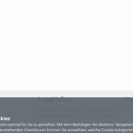
Legal Info
Lin
Terms and Conditions for the Usage of this
Site
ViMP based website (including all sub-pages)
kies
te optimal für Sie zu gestalten. Mit dem Bestätigen des Buttons "Akzepti
Privacy Statement for this ViMP based
ntenstehenden Checkboxen können Sie auswählen, welche Cookie-Kategorien
Website incl. Sub-pages