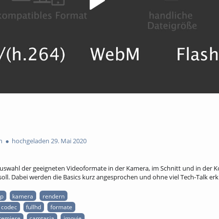
n
hochgeladen 29. Mai 2020
 Auswahl der geeigneten Videoformate in der Kamera, im Schnitt und in der 
oll. Dabei werden die Basics kurz angesprochen und ohne viel Tech-Talk erkl
p
kamera
rendern
codec
fullhd
formate
remiere
camtasia
imovie