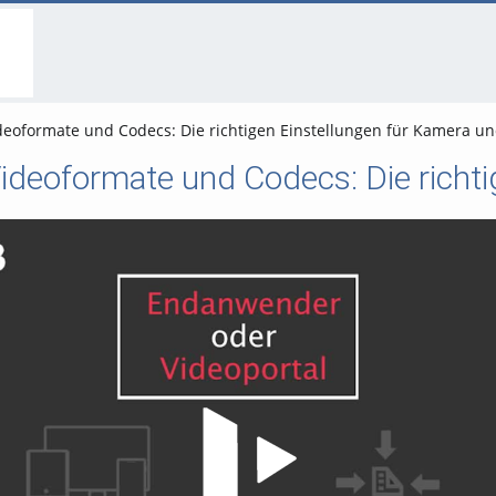
go
go
go
to
to
to
navigation
main
footer
content
deoformate und Codecs: Die richtigen Einstellungen für Kamera un
Video abspielen