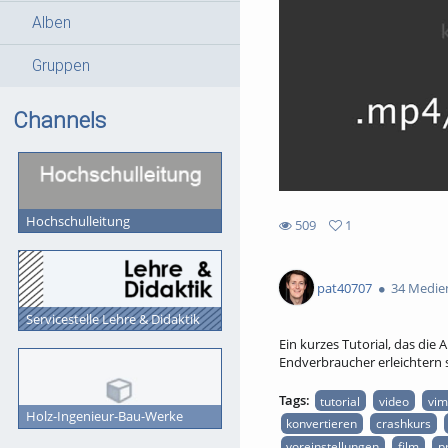
Alben
Gruppen
Channels
Hochschulleitung
509
1
1
509
favorites
views
pat40707
34 Medie
Servicestelle Lehre & Didaktik
Ein kurzes Tutorial, das die
Endverbraucher erleichtern s
Tags:
tutorial
video
vim
Holz-Ingenieur-Bau-Werke
konvertieren
crashkurs
voreinstellungen
film
p