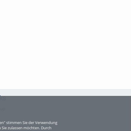
ks
map
eren" stimmen Sie der Verwendung
 Sie zulassen möchten. Durch