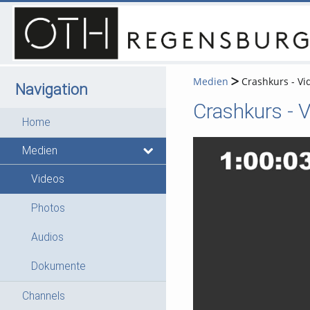
Medien
Crashkurs - Vi
Navigation
Home
Medien
Videos
Photos
Audios
Dokumente
Channels