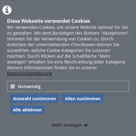
Usage of this ViMP based
website (including all sub-
pages)
Diese Webseite verwendet Cookies
Privacy Statement for this
Wir verwenden Cookies, um unsere Website optimal für Sie
ViMP based Website incl.
zu gestalten. Mit dem Bestätigen des Buttons "Akzeptieren"
Sub-pages
stimmen Sie der Verwendung von Cookies zu. Durch
Anklicken der untenstehenden Checkboxen können Sie
Imprint
auswählen, welche Cookie-Kategorien Sie zulassen
Cookie-Zustimmung
möchten. Durch Klicken auf die Schaltfläche "Mehr
anzeigen" erhalten Sie eine Beschreibung jeder Kategorie.
Links
Weitere Informationen finden Sie in unserer
Datenschutzerklärung
.
Sitemap
Notwendig
Videoplattform & Player Lösungen powered by
VIMP
© 2010-2026
Auswahl zustimmen
Allen zustimmen
Alle ablehnen
Mehr anzeigen