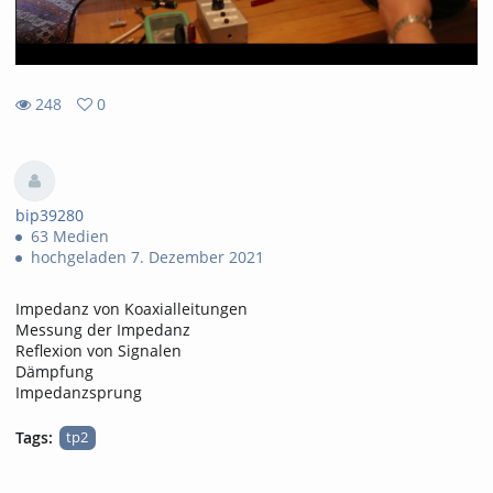
248
0
0
248
favorites
views
bip39280
63 Medien
hochgeladen 7. Dezember 2021
Impedanz von Koaxialleitungen
Messung der Impedanz
Reflexion von Signalen
Dämpfung
Impedanzsprung
Tags:
tp2