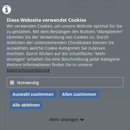
Usage of this ViMP based
website (including all sub-
pages)
Diese Webseite verwendet Cookies
Privacy Statement for this
Wir verwenden Cookies, um unsere Website optimal für Sie
ViMP based Website incl.
zu gestalten. Mit dem Bestätigen des Buttons "Akzeptieren"
Sub-pages
stimmen Sie der Verwendung von Cookies zu. Durch
Anklicken der untenstehenden Checkboxen können Sie
Imprint
auswählen, welche Cookie-Kategorien Sie zulassen
Cookie-Zustimmung
möchten. Durch Klicken auf die Schaltfläche "Mehr
anzeigen" erhalten Sie eine Beschreibung jeder Kategorie.
Links
Weitere Informationen finden Sie in unserer
Datenschutzerklärung
.
Sitemap
Notwendig
Videoplattform & Player Lösungen powered by
VIMP
© 2010-2026
Auswahl zustimmen
Allen zustimmen
Alle ablehnen
Mehr anzeigen