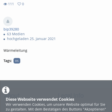
111
0
0
111
favorites
views
bip39280
63 Medien
hochgeladen 25. Januar 2021
Wärmeleitung
Tags:
os
About
Legal Info
Diese Webseite verwendet Cookies
Wir verwenden Cookies, um unsere Website optimal für Sie
Terms and Conditions for the
zu gestalten. Mit dem Bestätigen des Buttons "Akzeptieren"
Usage of this ViMP based